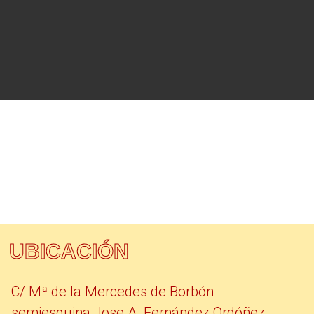
UBICACIÓN
C/ Mª de la Mercedes de Borbón
semiesquina Jose A. Fernández Ordóñez