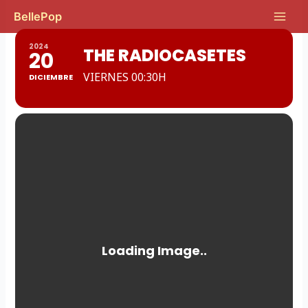
Ir
Main
BellePop
al
Men
contenido
2024
THE RADIOCASETES
20
VIERNES 00:30H
DICIEMBRE