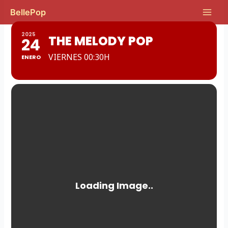
Ir
Main
BellePop
al
Men
contenido
2025
THE MELODY POP
24
VIERNES 00:30H
ENERO