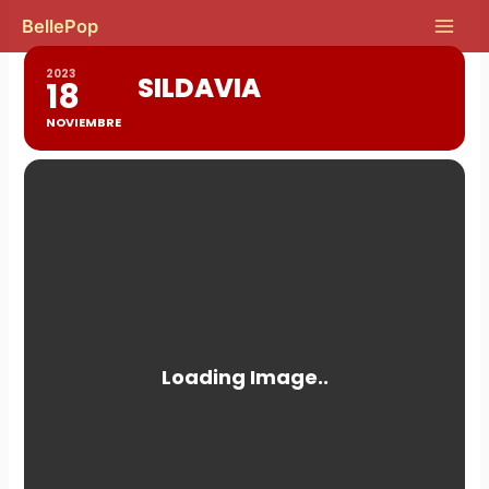
Ir
Main
BellePop
al
Men
contenido
2023
SILDAVIA
18
NOVIEMBRE