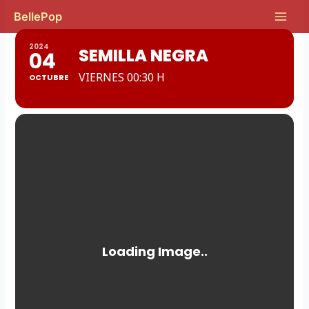
Ir
Main
BellePop
al
Men
contenido
2024
SEMILLA NEGRA
04
VIERNES 00:30 H
OCTUBRE