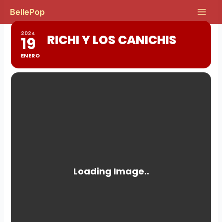
Ir
Main
BellePop
al
Men
contenido
2024
RICHI Y LOS CANICHIS
19
ENERO