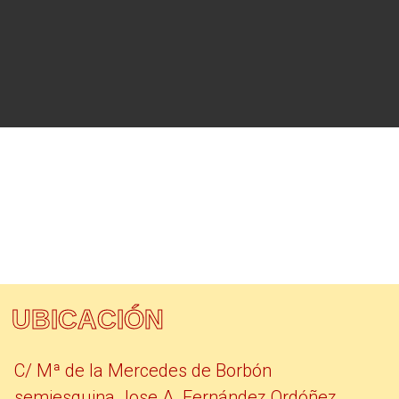
UBICACIÓN
C/ Mª de la Mercedes de Borbón
semiesquina Jose A. Fernández Ordóñez