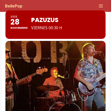
Ir
Main
BellePop
al
Men
contenido
2025
PAZUZUS
28
VIERNES 00:30 H
NOVIEMBRE