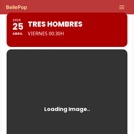
Ir
Main
BellePop
al
Men
contenido
2025
TRES HOMBRES
25
VIERNES 00:30H
ABRIL