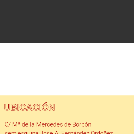
UBICACIÓN
C/ Mª de la Mercedes de Borbón
semiesquina Jose A. Fernández Ordóñez