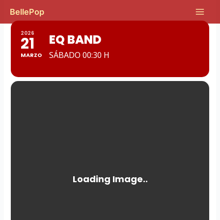
Ir
Main
BellePop
al
Men
contenido
2026
EQ BAND
21
SÁBADO 00:30 H
MARZO