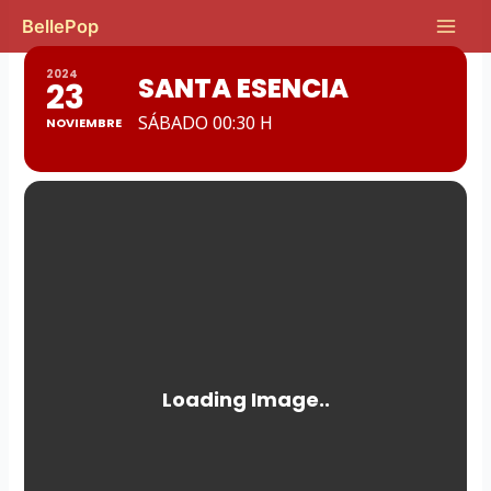
Ir
Main
BellePop
al
Men
contenido
2024
SANTA ESENCIA
23
SÁBADO 00:30 H
NOVIEMBRE