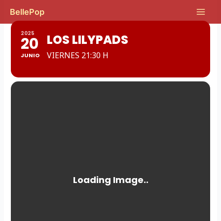
Ir
Main
BellePop
al
Men
contenido
2025
LOS LILYPADS
20
VIERNES 21:30 H
JUNIO