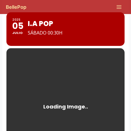
Ir
Main
BellePop
al
Men
contenido
2025
I.A POP
05
SÁBADO 00:30H
JULIO