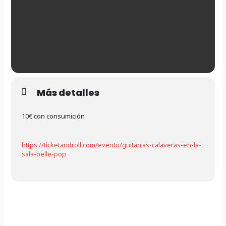
Más detalles
10€ con consumición
https://ticketandroll.com/evento/guitarras-calaveras-en-la-
sala-belle-pop