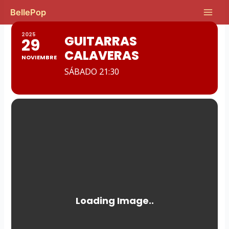
Ir
Main
BellePop
al
Men
contenido
2025
GUITARRAS
29
CALAVERAS
NOVIEMBRE
SÁBADO 21:30