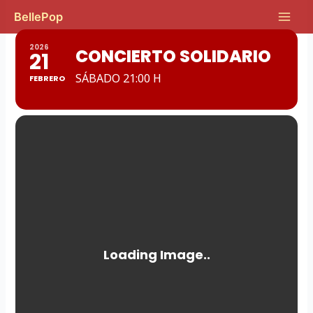
Ir
Main
BellePop
al
Men
contenido
2026
CONCIERTO SOLIDARIO
21
SÁBADO 21:00 H
FEBRERO