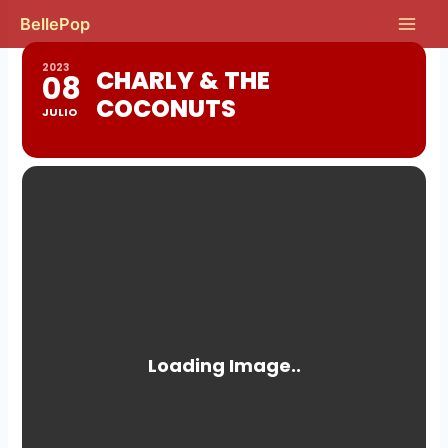
Ir
Main
BellePop
al
Men
contenido
2023
CHARLY & THE
08
COCONUTS
JULIO