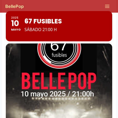
Ir
Main
BellePop
al
Men
contenido
2025
67 FUSIBLES
10
SÁBADO 21:00 H
MAYO